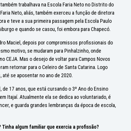
a, também trabalhava na Escola Faria Neto no Distrito do
a Faria Neto, aliás, também exerceu a função de diretora
ora e teve a sua primeira passagem pela Escola Paulo
raiburgo e quando se casou, foi embora para Chapecó.
ro Maciel, depois por compromissos profissionais do
mesmo motivo, se mudaram para Pinhalzinho, onde
 no CEJA. Mas o desejo de voltar para Campos Novos
eram retornar para o Celeiro de Santa Catarina. Logo
s, até se aposentar no ano de 2020.
l, de 17 anos, que está cursando o 3º Ano do Ensino
m Itajaí. Atualmente ela se dedica ao voluntariado, é
ncer, e guarda grandes lembranças da época de escola,
 Tinha algum familiar que exercia a profissão?