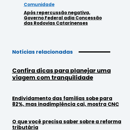
Comunidade
Após repercussão negativa,
Governo Federal adia Concessão
das Rodovias Catarinenses
Notícias relacionadas
Confira dicas para planejar uma
viagem com tranquilidade
Endividamento das famílias sobe para
82%, mas inadimplência cai, mostra CNC
O que você precisa saber sobre a reforma
tributária