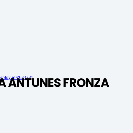
IA ANTUNES FRONZA
eploy id='63323']