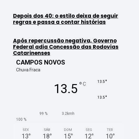
Depois dos 40: o estilo deixa de seguir
regras e passa a contar histórias
Após repercussão negativa, Governo
Federal adia Concessão das Rodovias
Catarinenses
CAMPOS NOVOS
Chuva Fraca
°
13.5
°
C
13.5
°
13.5
99 %
3.2kmh
100 %
SEX
SÁB
DOM
SEG
TER
13
°
18
°
15
°
12
°
10
°