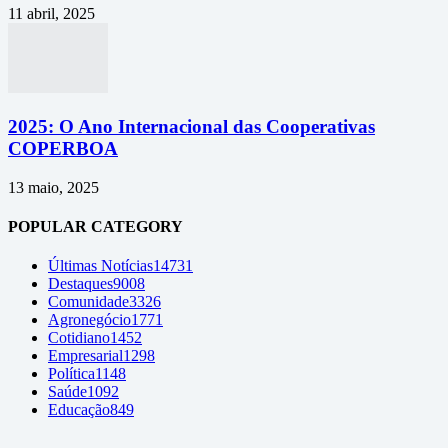
11 abril, 2025
2025: O Ano Internacional das Cooperativas
COPERBOA
13 maio, 2025
POPULAR CATEGORY
Últimas Notícias
14731
Destaques
9008
Comunidade
3326
Agronegócio
1771
Cotidiano
1452
Empresarial
1298
Política
1148
Saúde
1092
Educação
849