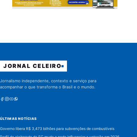
JORNAL CELEIRO
Jornalismo independente, contexto e serviço para
acompanhar o que transforma o Brasil e o mundo.
Facebook
Instagram
Youtube
Whatsapp
ÚLTIMAS NOTÍCIAS
Governo libera R$ 3,473 bilhões para subvenções de combustíveis
Perfil do eleitorado de SC muda e pode influenciar a votação em 2026