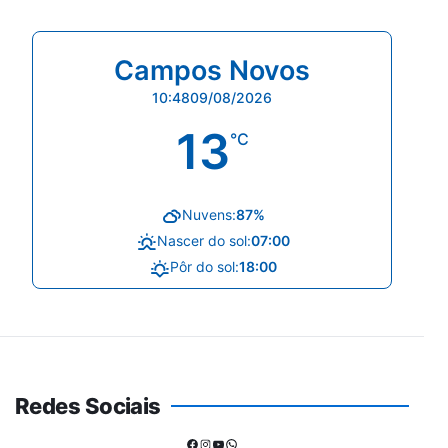
Campos Novos
10:48
09/08/2026
13
°C
Nuvens:
87%
Nascer do sol:
07:00
Pôr do sol:
18:00
Redes Sociais
Facebook
Instagram
Youtube
WhatsApp