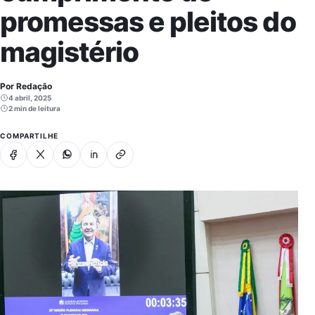
promessas e pleitos do
magistério
Por Redação
4 abril, 2025
2 min de leitura
COMPARTILHE
Facebook
X
Whatsapp
Linkedin
Copiar link