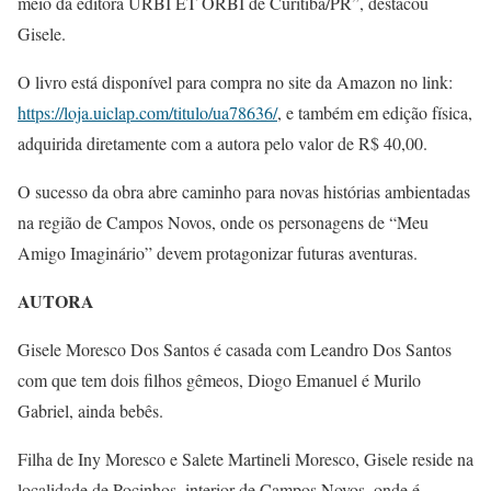
meio da editora URBI ET ORBI de Curitiba/PR”, destacou
Gisele.
O livro está disponível para compra no site da Amazon no link:
https://loja.uiclap.com/titulo/ua78636/
, e também em edição física,
adquirida diretamente com a autora pelo valor de R$ 40,00.
O sucesso da obra abre caminho para novas histórias ambientadas
na região de Campos Novos, onde os personagens de “Meu
Amigo Imaginário” devem protagonizar futuras aventuras.
AUTORA
Gisele Moresco Dos Santos é casada com Leandro Dos Santos
com que tem dois filhos gêmeos, Diogo Emanuel é Murilo
Gabriel, ainda bebês.
Filha de Iny Moresco e Salete Martineli Moresco, Gisele reside na
localidade de Pocinhos, interior de Campos Novos, onde é