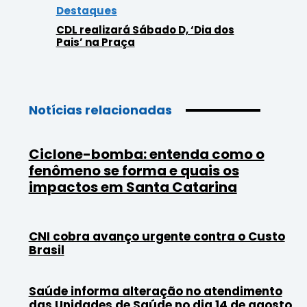
Destaques
CDL realizará Sábado D, ‘Dia dos
Pais’ na Praça
Notícias relacionadas
Ciclone-bomba: entenda como o
fenômeno se forma e quais os
impactos em Santa Catarina
CNI cobra avanço urgente contra o Custo
Brasil
Saúde informa alteração no atendimento
das Unidades de Saúde no dia 14 de agosto