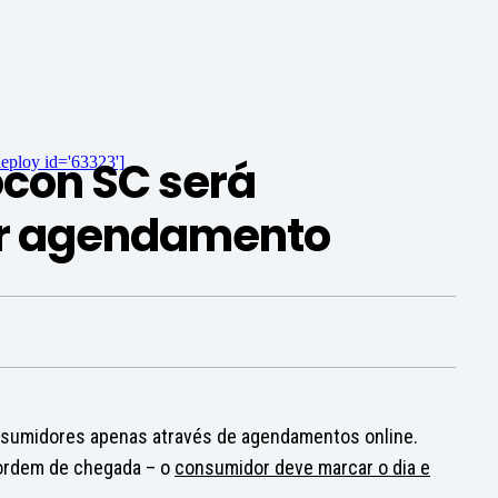
con SC será
eploy id='63323']
or agendamento
consumidores apenas através de agendamentos online.
 ordem de chegada – o
consumidor deve marcar o dia e