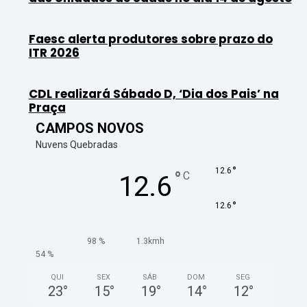
Faesc alerta produtores sobre prazo do
ITR 2026
CDL realizará Sábado D, ‘Dia dos Pais’ na
Praça
CAMPOS NOVOS
Nuvens Quebradas
°
12.6
°
C
12.6
°
12.6
98 %
1.3kmh
54 %
QUI
SEX
SÁB
DOM
SEG
23
°
15
°
19
°
14
°
12
°