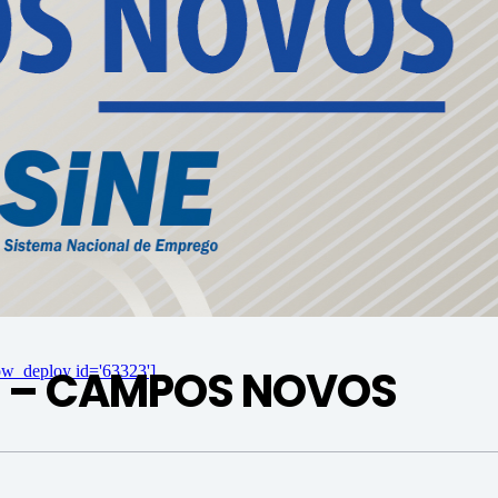
O – CAMPOS NOVOS
ow_deploy id='63323']