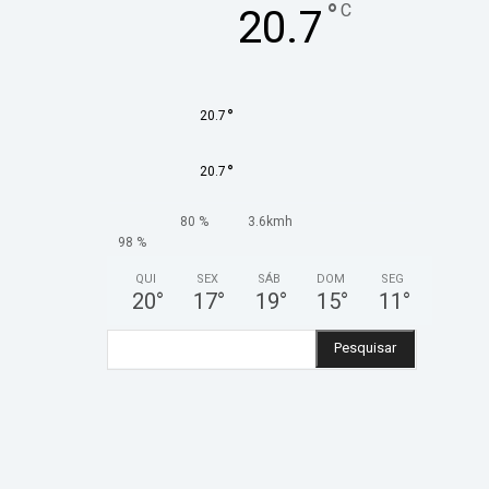
°
C
20.7
°
20.7
°
20.7
80 %
3.6kmh
98 %
QUI
SEX
SÁB
DOM
SEG
20
°
17
°
19
°
15
°
11
°
Pesquisar