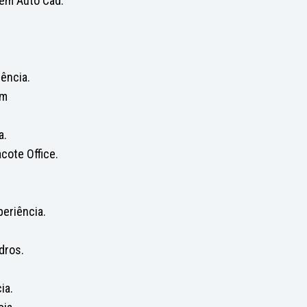
 em Auto Cad.
iência.
em
a.
cote Office.
eriência.
dros.
ia.