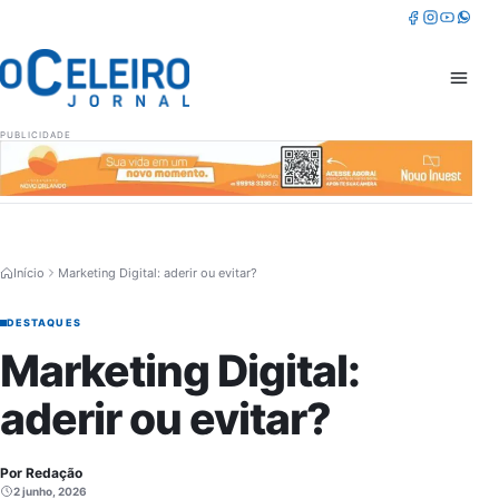
Pular para o conteúdo
Facebook
Instagram
Youtube
Whatsa
Abrir 
PUBLICIDADE
Início
Marketing Digital: aderir ou evitar?
DESTAQUES
Marketing Digital:
aderir ou evitar?
Por Redação
2 junho, 2026