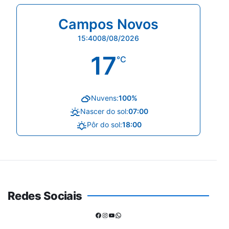
Campos Novos
15:40
08/08/2026
17
°C
Nuvens:
100%
Nascer do sol:
07:00
Pôr do sol:
18:00
Redes Sociais
Facebook
Instagram
Youtube
WhatsApp