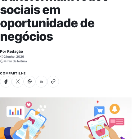
sociais em
oportunidade de
negócios
Por Redação
2 junho, 2026
4 min de leitura
COMPARTILHE
Facebook
X
Whatsapp
Linkedin
Copiar link