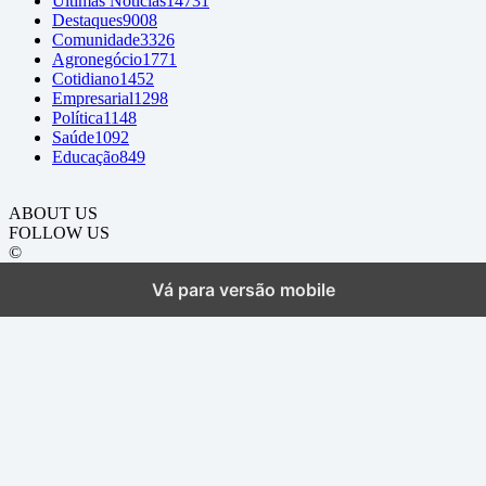
Últimas Notícias
14731
Destaques
9008
Comunidade
3326
Agronegócio
1771
Cotidiano
1452
Empresarial
1298
Política
1148
Saúde
1092
Educação
849
ABOUT US
FOLLOW US
©
Vá para versão mobile