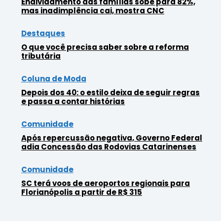
Endividamento das famílias sobe para 82%,
mas inadimplência cai, mostra CNC
Destaques
O que você precisa saber sobre a reforma
tributária
Coluna de Moda
Depois dos 40: o estilo deixa de seguir regras
e passa a contar histórias
Comunidade
Após repercussão negativa, Governo Federal
adia Concessão das Rodovias Catarinenses
Comunidade
SC terá voos de aeroportos regionais para
Florianópolis a partir de R$ 315