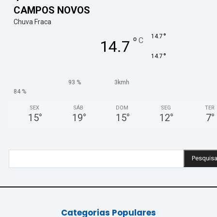
CAMPOS NOVOS
Chuva Fraca
°
14.7
°
C
14.7
°
14.7
93 %
3kmh
84 %
SEX
SÁB
DOM
SEG
TER
15
°
19
°
15
°
12
°
7
°
Pesquisa
Categorias Populares