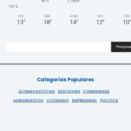
96 %
2.7kmh
100 %
SEX
SÁB
DOM
SEG
TER
13
°
18
°
14
°
12
°
10
Pesquisa
Categorias Populares
ÚLTIMAS NOTÍCIAS
DESTAQUES
COMUNIDADE
AGRONEGÓCIO
COTIDIANO
EMPRESARIAL
POLÍTICA