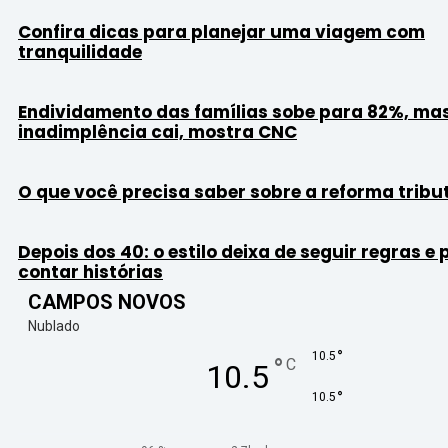
Confira dicas para planejar uma viagem com
tranquilidade
Endividamento das famílias sobe para 82%, ma
inadimplência cai, mostra CNC
O que você precisa saber sobre a reforma tribu
Depois dos 40: o estilo deixa de seguir regras e
contar histórias
CAMPOS NOVOS
Nublado
°
10.5
°
C
10.5
°
10.5