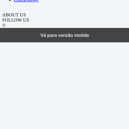
ABOUT US
FOLLOW US
©
Vá para versão mobile