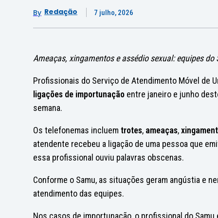
Redação
By
7 julho, 2026
Ameaças, xingamentos e assédio sexual: equipes do 
Profissionais do Serviço de Atendimento Móvel de U
ligações de importunação
entre janeiro e junho des
semana.
Os telefonemas incluem
trotes
,
ameaças
,
xingamen
atendente recebeu a ligação de uma pessoa que emit
essa
profissional ouviu palavras obscenas
.
Conforme o Samu, as situações geram angústia e ne
atendimento das equipes
.
Nos casos de importunação, o profissional do Samu é