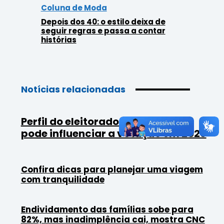
Coluna de Moda
Depois dos 40: o estilo deixa de
seguir regras e passa a contar
histórias
Notícias relacionadas
Perfil do eleitorado de SC muda e
pode influenciar a votação em 2026
Confira dicas para planejar uma viagem
com tranquilidade
Endividamento das famílias sobe para
82%, mas inadimplência cai, mostra CNC