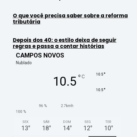
O que você precisa saber sobre a reforma
tributária
Depois dos 40: o estilo deixa de seguir
regras e passa a contar histórias
CAMPOS NOVOS
Nublado
°
10.5
°
C
10.5
°
10.5
96 %
2.7kmh
100 %
SEX
SÁB
DOM
SEG
TER
13
°
18
°
14
°
12
°
10
°