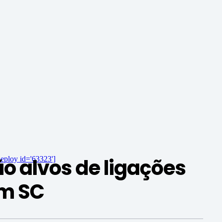
o alvos de ligações
eploy id='63323']
m SC