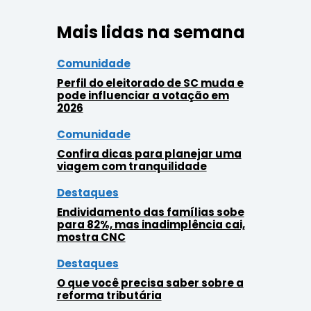
Mais lidas na semana
Comunidade
Perfil do eleitorado de SC muda e
pode influenciar a votação em
2026
Comunidade
Confira dicas para planejar uma
viagem com tranquilidade
Destaques
Endividamento das famílias sobe
para 82%, mas inadimplência cai,
mostra CNC
Destaques
O que você precisa saber sobre a
reforma tributária