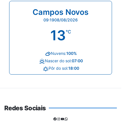
Campos Novos
09:19
08/08/2026
13
°C
Nuvens:
100%
Nascer do sol:
07:00
Pôr do sol:
18:00
Redes Sociais
Facebook
Instagram
Youtube
WhatsApp