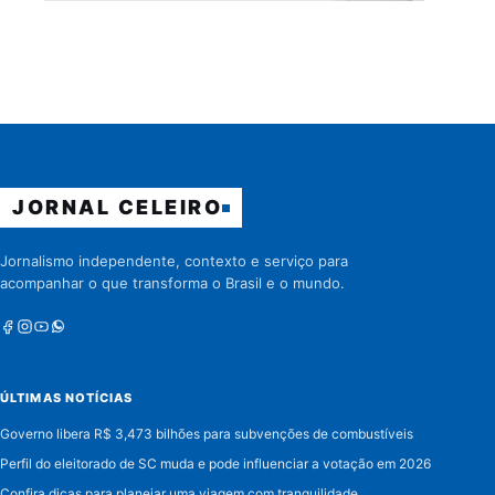
JORNAL CELEIRO
Jornalismo independente, contexto e serviço para
acompanhar o que transforma o Brasil e o mundo.
Facebook
Instagram
Youtube
Whatsapp
ÚLTIMAS NOTÍCIAS
Governo libera R$ 3,473 bilhões para subvenções de combustíveis
Perfil do eleitorado de SC muda e pode influenciar a votação em 2026
Confira dicas para planejar uma viagem com tranquilidade