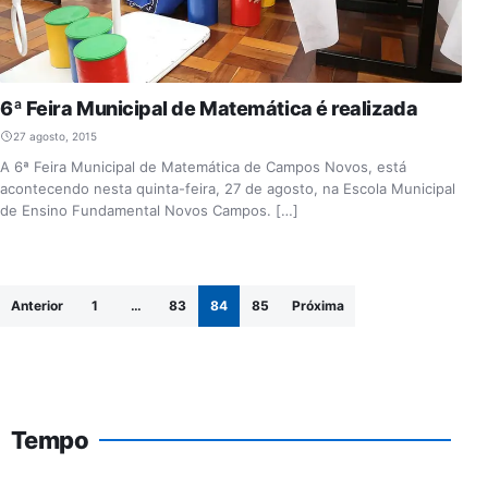
6ª Feira Municipal de Matemática é realizada
27 agosto, 2015
A 6ª Feira Municipal de Matemática de Campos Novos, está
acontecendo nesta quinta-feira, 27 de agosto, na Escola Municipal
de Ensino Fundamental Novos Campos. […]
Paginação de posts
Anterior
1
…
83
84
85
Próxima
Tempo