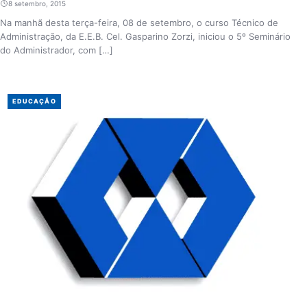
8 setembro, 2015
Na manhã desta terça-feira, 08 de setembro, o curso Técnico de
Administração, da E.E.B. Cel. Gasparino Zorzi, iniciou o 5º Seminário
do Administrador, com […]
EDUCAÇÃO