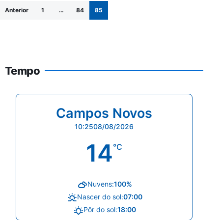
Paginação de posts
Anterior
1
…
84
85
Tempo
Campos Novos
10:25
08/08/2026
14
°C
Nuvens:
100%
Nascer do sol:
07:00
Pôr do sol:
18:00