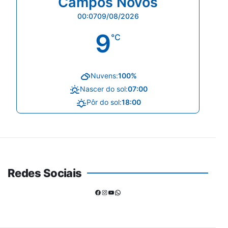
Campos Novos
00:07
09/08/2026
9
°C
Nuvens:
100%
Nascer do sol:
07:00
Pôr do sol:
18:00
Redes Sociais
Facebook
Instagram
Youtube
WhatsApp