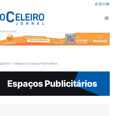
Pular para o conteúdo
Facebook
Instagram
Youtube
Whatsa
Abrir 
PUBLICIDADE
Início
Categoria: Espaços Publicitários
Espaços Publicitários