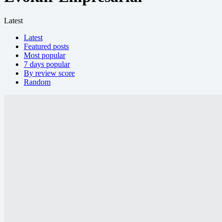
Latest
Latest
Featured posts
Most popular
7 days popular
By review score
Random