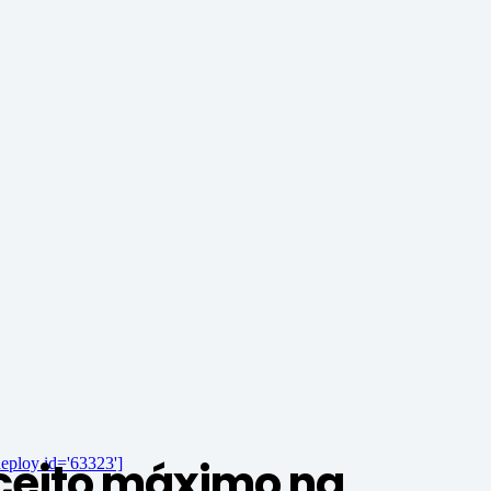
ceito máximo na
eploy id='63323']