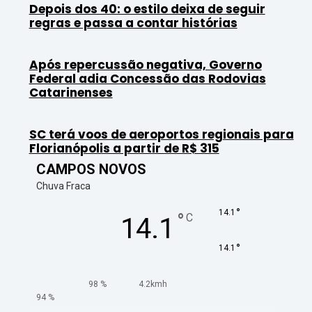
Depois dos 40: o estilo deixa de seguir
regras e passa a contar histórias
Após repercussão negativa, Governo
Federal adia Concessão das Rodovias
Catarinenses
SC terá voos de aeroportos regionais para
Florianópolis a partir de R$ 315
CAMPOS NOVOS
Chuva Fraca
°
14.1
°
C
14.1
°
14.1
98 %
4.2kmh
94 %