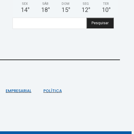
SEX
SÁB
DOM
SEG
TER
14
°
18
°
15
°
12
°
10
°
Pesquisar
EMPRESARIAL
POLÍTICA