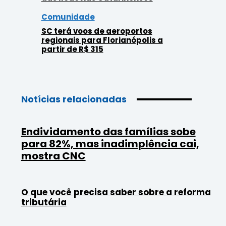
Comunidade
SC terá voos de aeroportos
regionais para Florianópolis a
partir de R$ 315
Notícias relacionadas
Endividamento das famílias sobe
para 82%, mas inadimplência cai,
mostra CNC
O que você precisa saber sobre a reforma
tributária