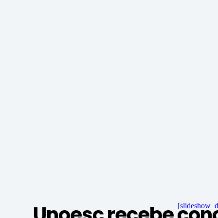
Unoesc recebe con
[slideshow_d