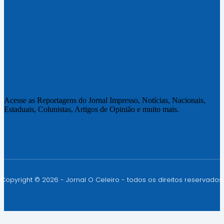
Acesse as Reportagens do Jornal Impresso, Notícias, Nacionais,
Estaduais, Colunistas, Artigos de Opinião e muito mais.
Copyright © 2026 - Jornal O Celeiro - todos os direitos reservados.