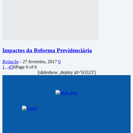
Impactos da Reforma Previdenciária
Redação
-
27 fevereiro, 2017
0
1
...
4
5
6
Page 6 of 6
[slideshow_deploy id='63323']