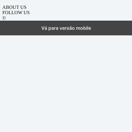
ABOUT US
FOLLOW US
©
Vá para versão mobile