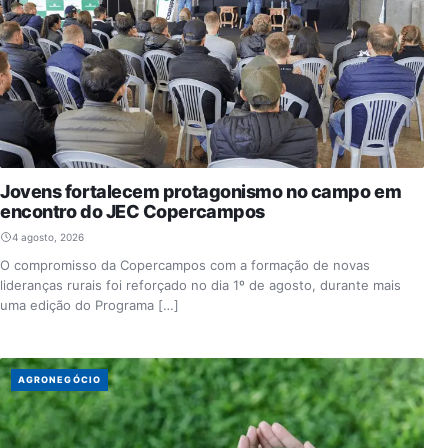
Jovens fortalecem protagonismo no campo em
encontro do JEC Copercampos
4 agosto, 2026
O compromisso da Copercampos com a formação de novas
lideranças rurais foi reforçado no dia 1º de agosto, durante mais
uma edição do Programa […]
AGRONEGÓCIO