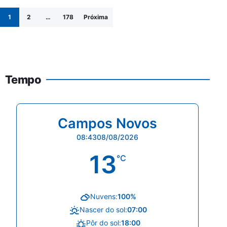
Paginação de posts
1
2
…
178
Próxima
Tempo
Campos Novos
08:43
08/08/2026
13
°C
Nuvens:
100%
Nascer do sol:
07:00
Pôr do sol:
18:00