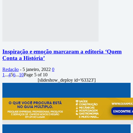
Inspiração e emoção marcaram a editoria ‘Quem
Conta a História’
Redação
-
5 janeiro, 2022
0
1
...
4
5
6
...
10
Page 5 of 10
[slideshow_deploy id='63323']