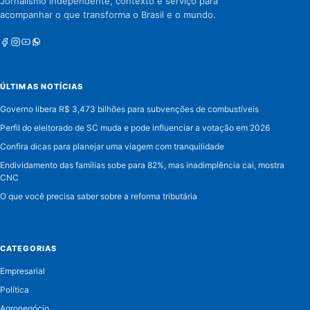
Jornalismo independente, contexto e serviço para
acompanhar o que transforma o Brasil e o mundo.
Facebook
Instagram
Youtube
Whatsapp
ÚLTIMAS NOTÍCIAS
Governo libera R$ 3,473 bilhões para subvenções de combustíveis
Perfil do eleitorado de SC muda e pode influenciar a votação em 2026
Confira dicas para planejar uma viagem com tranquilidade
Endividamento das famílias sobe para 82%, mas inadimplência cai, mostra
CNC
O que você precisa saber sobre a reforma tributária
CATEGORIAS
Empresarial
Política
Agronegócio