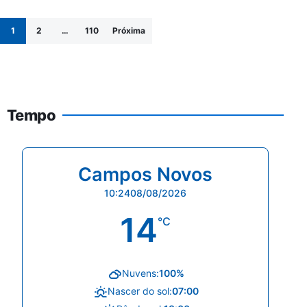
Paginação de posts
1
2
…
110
Próxima
Tempo
Campos Novos
10:24
08/08/2026
14
°C
Nuvens:
100%
Nascer do sol:
07:00