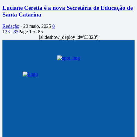
Luciane Ceretta é a nova Secretária de Educação de
Santa Catarina
Redação
-
20 maio, 2025
0
1
2
3
...
85
Page 1 of 85
[slideshow_deploy id='63323']