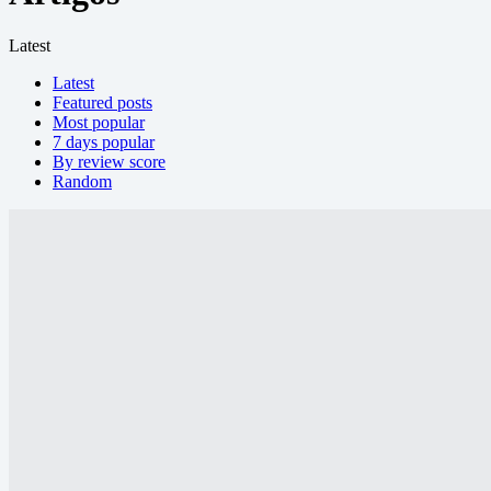
Latest
Latest
Featured posts
Most popular
7 days popular
By review score
Random